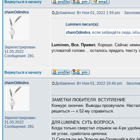
Вернуться к началу
zhamOdindva
Добавлено: Вт Ноя 01, 2022 1:59 pm
Заголово
Luminen писал(а):
zhamOdindva
, если забредёте сюда, об
Luminen, Все.
Привет.
Хорошо. Сейчас немнож
Зарегистрирован:
угловатой голове… осталось придать тексту 
31.05.2022
Сообщения: 281
Вернуться к началу
zhamOdindva
Добавлено: Вт Ноя 01, 2022 10:46 pm
Заголов
…………………………………………………………
ЗАМЕТКИ ЛЮБИТЕЛЯ. ВСТУПЛЕНИЕ
Конкурс окончен. Выводы прозвучали. Настал
решиться — к 52-му справиться.
…………………………………………………………
Зарегистрирован:
31.05.2022
ДЛЯ LUMINEN. СУТЬ ВОПРОСА.
Сообщения: 281
Когда только сверстал отрывок на 4-ре удоб
её углах, сработала цепочка:
1) Скрудж-он же-Эгон-он же-Грозящийся бог 