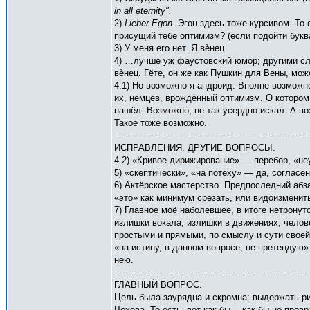
in all eternity".
2)
Lieber Egon.
Эгон здесь тоже курсивом. То
присущий тебе оптимизм? (если подойти букв
3) У меня его нет. Я вѐнец.
4) …лучше уж фаустовский юмор; другими сло
вѐнец. Гёте, он же как Пушкин для Вены, мож
4.1) Но возможно я андроид. Вполне возможн
их, немцев, врождённый оптимизм. О котором, 
нашёл. Возможно, не так усердно искал. А в
Такое тоже возможно.
…………………………………………………………
ИСПРАВЛЕНИЯ. ДРУГИЕ ВОПРОСЫ.
4.2) «Кривое дирижирование» — перебор, «не
5) «скептически», «на потеху» — да, согласен
6) Актёрское мастерство. Предпоследний абза
«это» как минимум срезать, или видоизменить 
7) Главное моё наболевшее, в итоге нетронуто
излишки вокала, излишки в движениях, челов
простыми и прямыми, по смыслу и сути своей
«на истину, в данном вопросе, не претендую».
нею.
………………………………………………………
ГЛАВНЫЙ ВОПРОС.
Цель была заурядна и скромна: выдержать ри
Чехова. То есть, вот как бы… как бы не пре