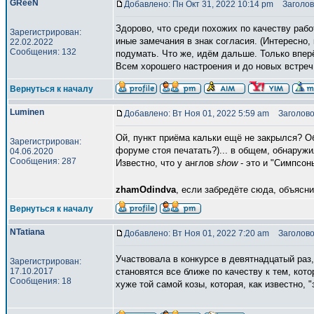
GReeN
Добавлено: Пн Окт 31, 2022 10:14 pm
Заголов
Здорово, что среди похожих по качеству рабо
Зарегистрирован:
иные замечания в знак согласия. (Интересно,
22.02.2022
Сообщения: 132
подумать. Что же, идём дальше. Только впер
Всем хорошего настроения и до новых встреч
Вернуться к началу
Luminen
Добавлено: Вт Ноя 01, 2022 5:59 am
Заголово
Ой, пункт приёма кальки ещё не закрылся? Об
Зарегистрирован:
форуме стоя печатать?)... в общем, обнаружи
04.06.2020
Сообщения: 287
Известно, что у англов
show
- это и "Симпсоны
zhamOdindva
, если забредёте сюда, объясн
Вернуться к началу
NTatiana
Добавлено: Вт Ноя 01, 2022 7:20 am
Заголово
Участвовала в конкурсе в девятнадцатый раз,
Зарегистрирован:
17.10.2017
становятся все ближе по качеству к тем, кот
Сообщения: 18
хуже той самой козы, которая, как известно,