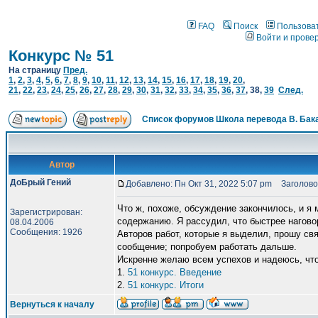
FAQ
Поиск
Пользова
Войти и прове
Конкурс № 51
На страницу
Пред.
1
,
2
,
3
,
4
,
5
,
6
,
7
,
8
,
9
,
10
,
11
,
12
,
13
,
14
,
15
,
16
,
17
,
18
,
19
,
20
,
21
,
22
,
23
,
24
,
25
,
26
,
27
,
28
,
29
,
30
,
31
,
32
,
33
,
34
,
35
,
36
,
37
,
38
,
39
След.
Список форумов Школа перевода В. Бак
Автор
ДоБрый Гений
Добавлено: Пн Окт 31, 2022 5:07 pm
Заголово
Что ж, похоже, обсуждение закончилось, и я 
Зарегистрирован:
содержанию. Я рассудил, что быстрее нагово
08.04.2006
Сообщения: 1926
Авторов работ, которые я выделил, прошу св
сообщение; попробуем работать дальше.
Искренне желаю всем успехов и надеюсь, что
1.
51 конкурс. Введение
2.
51 конкурс. Итоги
Вернуться к началу