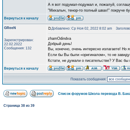
А я вот подумал-подумал и, пожалуй, соглашу
"Михалыч, тенор-то полный швах!" покруче б
Вернуться к началу
GReeN
Добавлено: Ср Ноя 02, 2022 8:02 am
Заголово
zhamOdindva
Зарегистрирован:
Добрый день!
22.02.2022
Сообщения: 132
Вы, конечно, очень интересно излагаете! Но 
Если бы Вы были «оригиналом», то не завиду
Кстати, не думали о писательстве? У Вас бы 
Вернуться к началу
Показать сообщения:
Список форумов Школа перевода В. Бак
Страница
38
из
39