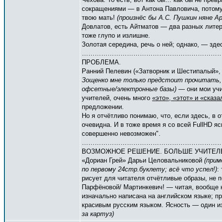
сокращениями — в Антона Павловича, потому 
твою мать!
(произнёс бы А.С. Пушкин няне 
Довлатов, есть Айтматов — два разных лите
тоже глупо и излишне.
Золотая середина, речь о ней; однако, — зде
…………………………………………………………
ПРОБЛЕМА.
Ранний Пелевин («Затворник и Шестипалый», 
Зощенко мне только предстоит прочитать, 
офсетные/электронные базы)
— они мои учи
учителей, очень много
«это», «этот» и «сказа
предложении.
Но я отчётливо понимаю, что, если здесь, в о
очевидна. И в тоже время я со всей FullHD 
совершенно невозможен".
…………………………………………………………
ВОЗМОЖНОЕ РЕШЕНИЕ. БОЛЬШЕ УЧИТЕЛЕ
«Дориан Грей» Дарьи Целовальниковой
(прим
по первому 24стр.буклету; всё что успел!)
:
рисует для читателя отчётливые образы, не 
Парфёновой/ Мартинкевич! — читая, вообще 
изначально написана на английском языке; п
красивым русским языком. Ясность — один и
за картуз)