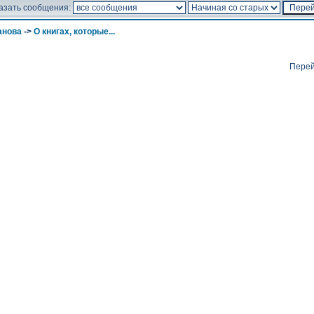
азать сообщения:
анова
->
О книгах, которые...
Перей