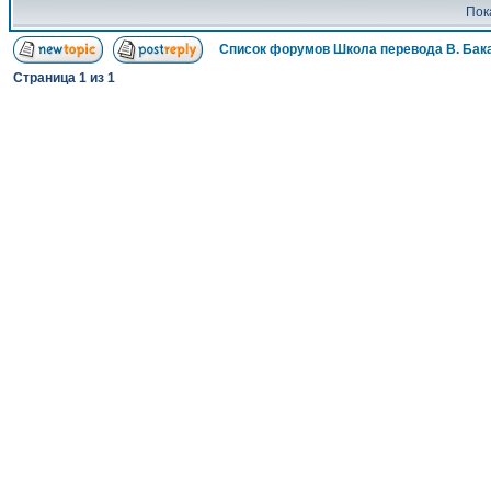
Пок
Список форумов Школа перевода В. Бак
Страница
1
из
1