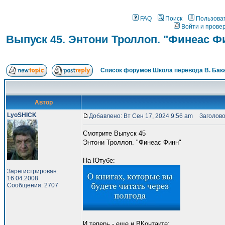
FAQ
Поиск
Пользова
Войти и прове
Выпуск 45. Энтони Троллоп. "Финеас Ф
Список форумов Школа перевода В. Бак
Автор
LyoSHICK
Добавлено: Вт Сен 17, 2024 9:56 am
Заголовок
Смотрите Выпуск 45
Энтони Троллоп. "Финеас Финн"
На Ютубе:
Зарегистрирован:
16.04.2008
Сообщения: 2707
И теперь - еще и ВКонтакте: