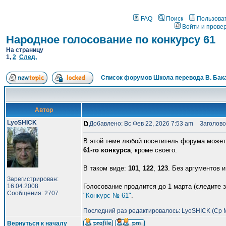
FAQ
Поиск
Пользова
Войти и прове
Народное голосование по конкурсу 61
На страницу
1
,
2
След.
Список форумов Школа перевода В. Бак
Автор
LyoSHICK
Добавлено: Вс Фев 22, 2026 7:53 am
Заголовок
В этой теме любой посетитель форума может 
61-го конкурса
, кроме своего.
В таком виде:
101
,
122
,
123
. Без аргументов 
Зарегистрирован:
16.04.2008
Голосование продлится до 1 марта (следите 
Сообщения: 2707
"Конкурс № 61"
.
Последний раз редактировалось: LyoSHICK (Ср Ма
Вернуться к началу