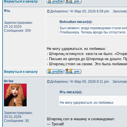
Вернуться к началу
Ять
Добавлено: Чт Мар 05, 2026 6:59 pm
Заголово
Beksultan писал(а):
Зарегистрирован:
25.10.2020
Был момент, когда переводчики стали изб
Сообщения: 359
Плейшнера. Теперь вроде бы отпустило. 
Не могу удержаться, из любимых:
- Штирлиц оглянулся: хвоста не было. «Ото
- Письмо из центра до Штиpлица не дошло. П
- Штирлиц стоял на своем. Это была любима
Вернуться к началу
lin fae
Добавлено: Чт Мар 05, 2026 8:11 pm
Заголово
Ять писал(а):
Не могу удержаться, из любимых
Зарегистрирован:
20.01.2026
Штирлиц сел в машину и скомандовал:
Сообщения: 30
— Трогай!