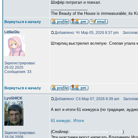
Шофёр потрогал и поехал.
_________________
The Beauty of the House is immeasurable; its Kin
Вернуться к началу
LidiiaGlu
Добавлено: Чт Мар 05, 2026 8:37 pm
Заголово
Штирлиц выстрелил вслепую. Слепая упала к
Зарегистрирован:
26.02.2025
Сообщения: 33
Вернуться к началу
LyoSHICK
Добавлено: Сб Мар 07, 2026 8:39 am
Заголово
А вот и итоги 61 конкурса (по традиции, ауди
61 конкурс. Итоги
(Спойлер:
победили участники 11 и 49
)
Зарегистрирован:
16.04.2008
Эти участники могут написать Владимиру Игоре