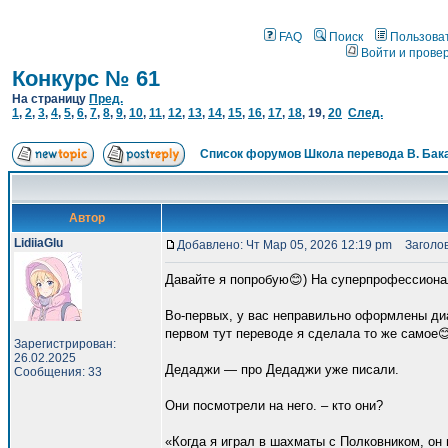
FAQ
Поиск
Пользова
Войти и прове
Конкурс № 61
На страницу
Пред.
1
,
2
,
3
,
4
,
5
,
6
,
7
,
8
,
9
,
10
,
11
,
12
,
13
,
14
,
15
,
16
,
17
,
18
,
19
,
20
След.
Список форумов Школа перевода В. Бак
Автор
LidiiaGlu
Добавлено: Чт Мар 05, 2026 12:19 pm
Заголов
Давайте я попробую😊) На суперпрофессионал
Во-первых, у вас неправильно оформлены диа
первом тут переводе я сделала то же самое
Зарегистрирован:
26.02.2025
Дедаджи — про Дедаджи уже писали.
Сообщения: 33
Они посмотрели на него. – кто они?
«Когда я играл в шахматы с Полковником, он