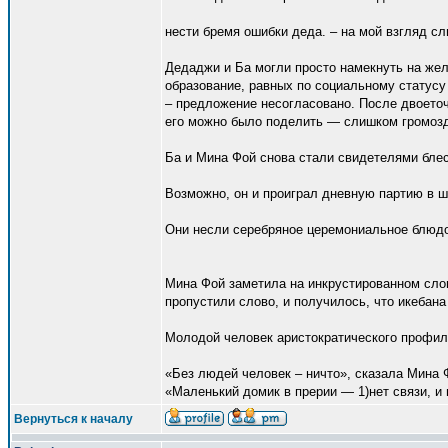
нести бремя ошибки деда. – на мой взгляд с
Дедаджи и Ба могли просто намекнуть на же
образование, равных по социальному статусу
– предложение несогласовано. После двоеточ
его можно было поделить — слишком громозд
Ба и Мина Фой снова стали свидетелями блест
Возможно, он и проиграл дневную партию в ш
Они несли серебряное церемониальное блюдо
Мина Фой заметила на инкрустированном сло
пропустили слово, и получилось, что икебана
Молодой человек аристократического профил
«Без людей человек – ничто», сказала Мина 
«Маленький домик в прерии — 1)нет связи, и п
Вернуться к началу