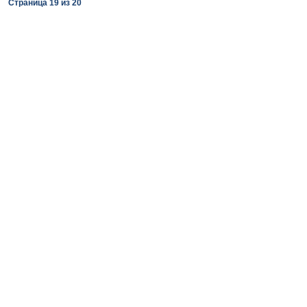
Страница
19
из
20