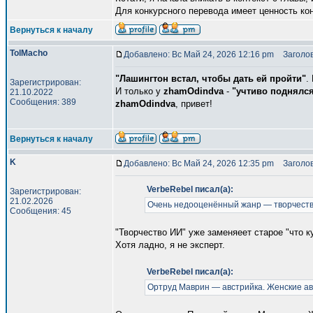
Для конкурсного перевода имеет ценность кон
Вернуться к началу
TolMacho
Добавлено: Вс Май 24, 2026 12:16 pm
Заголов
"Лашингтон встал, чтобы дать ей пройти"
.
Зарегистрирован:
И только у
zhamOdindva
-
"учтиво поднялс
21.10.2022
Сообщения: 389
zhamOdindva
, привет!
Вернуться к началу
K
Добавлено: Вс Май 24, 2026 12:35 pm
Заголов
VerbeRebel писал(а):
Зарегистрирован:
21.02.2026
Очень недооценённый жанр — творчеств
Сообщения: 45
"Творчество ИИ" уже заменяеет старое "что к
Хотя ладно, я не эксперт.
VerbeRebel писал(а):
Ортруд Маврин — австрийка. Женские ав