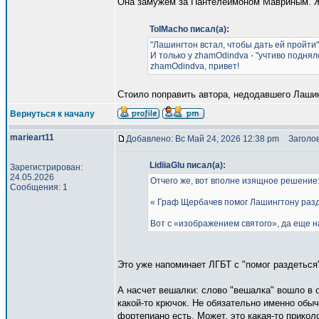
Она замужем за Пантелеймоном Мавриным. Жи
TolMacho писал(а):
"Лашингтон встал, чтобы дать ей пройти". 
И только у zhamOdindva - "учтиво поднялс
zhamOdindva, привет!
Стоило поправить автора, недодавшего Лаши
Вернуться к началу
marieart11
Добавлено: Вс Май 24, 2026 12:38 pm
Заголов
LidiiaGlu писал(а):
Зарегистрирован:
24.05.2026
Отчего же, вот вполне изящное решение
Сообщения: 1
« Граф Щербачев помог Лашингтону раздет
Вот с «изображением святого», да еще 
Это уже напоминает ЛГБТ с "помог раздеться
А насчет вешалки: слово "вешалка" вошло в о
какой-то крючок. Не обязательно именно обыч
фортепиано есть. Может, это какая-то прикол