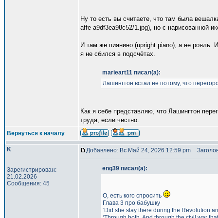
Ну то есть вы считаете, что там была вешалка 
affe-a9df3ea98c52/1.jpg), но с нарисованной 
И там же пианино (upright piano), а не рояль
я не сбился в подсчётах.
marieart11 писал(а):
Лашингтон встал не потому, что перегоро
Как я себе представляю, что Лашингтон пере
труда, если честно.
Вернуться к началу
K
Добавлено: Вс Май 24, 2026 12:59 pm
Заголов
eng39 писал(а):
Зарегистрирован:
21.02.2026
Сообщения: 45
О, есть кого спросить
Глава 3 про бабушку
‘Did she stay there during the Revolution 
‘Through both. And through the civil war tha