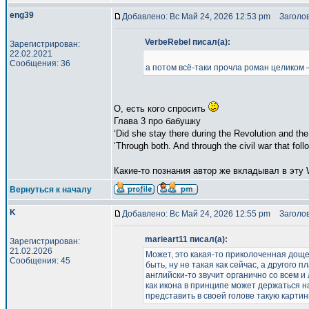
eng39
Добавлено: Вс Май 24, 2026 12:53 pm
Заголов
VerbeRebel писал(а):
Зарегистрирован:
22.02.2021
Сообщения: 36
а потом всё-таки прочла роман целиком 
О, есть кого спросить
Глава 3 про бабушку
‘Did she stay there during the Revolution and t
‘Through both. And through the civil war that fol
Какие-то познания автор же вкладывал в эту 
Вернуться к началу
K
Добавлено: Вс Май 24, 2026 12:55 pm
Заголов
marieart11 писал(а):
Зарегистрирован:
21.02.2026
Может, это какая-то приколоченная дощеч
Сообщения: 45
быть, ну не такая как сейчас, а другого
английски-то звучит органично со всем и л
как икона в принципе может держаться на
представить в своей голове такую картинк