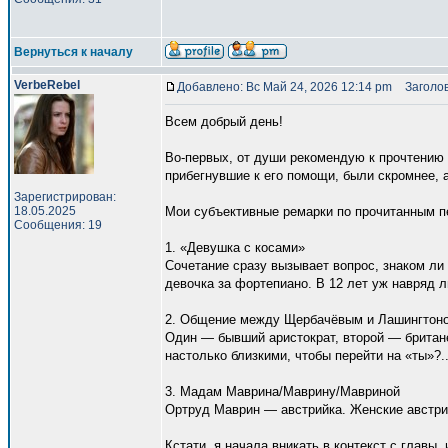
Вернуться к началу
VerbeRebel
Добавлено: Вс Май 24, 2026 12:14 pm
Заголов
Всем добрый день!
Во-первых, от души рекомендую к прочтению
прибегнувшие к его помощи, были скромнее, 
Зарегистрирован:
18.05.2025
Мои субъективные ремарки по прочитанным п
Сообщения: 19
1. «Девушка с косами»
Сочетание сразу вызывает вопрос, знаком ли 
девочка за фортепиано. В 12 лет уж навряд л
2. Общение между Щербачёвым и Лашингтоно
Один — бывший аристократ, второй — британец
настолько близкими, чтобы перейти на «ты»?.
3. Мадам Маврина/Маврину/Мавриной
Ортруд Маврин — австрийка. Женские австри
Кстати, я начала вникать в контекст с главы,