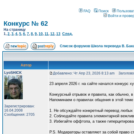
FAQ
Поиск
Пользова
Войти и прове
Конкурс № 62
На страницу
1
,
2
,
3
,
4
,
5
,
6
,
7
,
8
,
9
,
10
,
11
,
12
,
13
След.
Список форумов Школа перевода В. Бак
Автор
LyoSHICK
Добавлено: Чт Апр 23, 2026 8:13 am
Заголовок
23 апреля 2026 г. на сайте начался конкурс 
Конкурсный отрывок и правила, как обычно, в
Напоминаем о правилах общения в этой теме
Зарегистрирован:
16.04.2008
1. Не обсуждайте конкретный перевод любых 
Сообщения: 2705
2. Соблюдайте правила элементарной вежлив
3. Избегайте оффтопа, а также гиперцитирова
P.S. Модераторы оставляют за собой право 