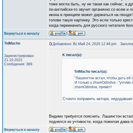
тоже могла быть, ну не такая как сейчас, а 
по-английски-то звучит органично со всем и ла
икона в принципе может держаться на гвозде?
голове такую картинку. Это если только крест
когда переиначить для русского читателя бол
Вернуться к началу
TolMacho
Добавлено: Вс Май 24, 2026 12:48 pm
Заголов
K писал(а):
Зарегистрирован:
21.10.2022
Сообщения: 389
TolMacho писал(а):
"Лашингтон встал, чтобы дать ей пр
И только у zhamOdindva - "учтиво 
zhamOdindva, привет!
Стоило поправить автора, недодавшег
Видимо требуется пояснить. Лашингтон встал 
поднялся из учтивости, когда пожилая дама 
Вернуться к началу