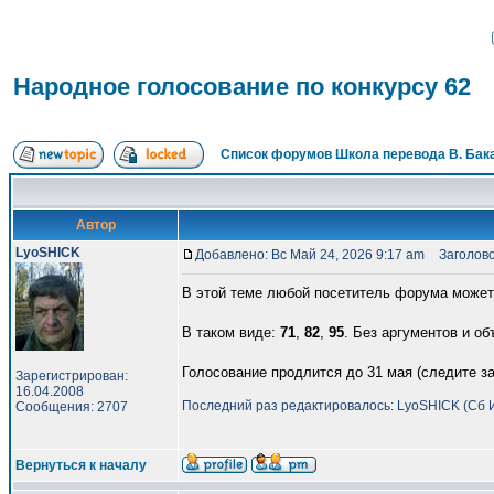
Народное голосование по конкурсу 62
Список форумов Школа перевода В. Бак
Автор
LyoSHICK
Добавлено: Вс Май 24, 2026 9:17 am
Заголовок
В этой теме любой посетитель форума может
В таком виде:
71
,
82
,
95
. Без аргументов и об
Голосование продлится до 31 мая (следите з
Зарегистрирован:
16.04.2008
Последний раз редактировалось: LyoSHICK (Сб Ию
Сообщения: 2707
Вернуться к началу