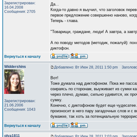
Зарегистрирован:
Да...
16.04.2008
Когда-то давно я выучил, что заголовок пере
Сообщения: 2705
первое предложение совершенно наново, когд
Теперь - глава.
"Товарищи, граждане, люди! А завтра, а завтр
А по поводу методов (методик, пожалуй): пох
диктофон.
Вернуться к началу
Widdershins
Добавлено: Вт Июн 28, 2011 1:50 pm
Заголово
Вот!
Тоже думала над диктофоном. Пока же пасса
озираясь по сторонам, выуживает из сумки ка
через плечо, думаю, сильно удивится, их про
сумку.
Зарегистрирован:
21.06.2006
Конечно, с диктофоном будет еще чудесатее.
Сообщения: 1043
произносит в него пару загадочных слов и с 
бумажке, так хоть за потенциальную террорис
Вернуться к началу
olya1811
Добавлено: Вт Июн 28, 2011 2:03 pm
Заголово