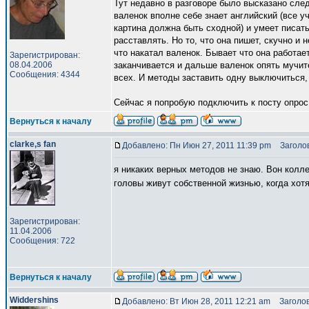
Тут недавно в разговоре было высказано сле
валенок вполне себе знает английский (все уч
картина должна быть сходной) и умеет писа
расставлять. Но то, что она пишет, скучно и 
что накатал валенок. Бывает что она работае
Зарегистрирован:
08.04.2006
заканчивается и дальше валенок опять мучите
Сообщения: 4344
всех. И методы заставить одну выключиться,
Сейчас я попробую подключить к посту опрос
Вернуться к началу
clarke,s fan
Добавлено: Пн Июн 27, 2011 11:39 pm
Заголов
я никаких верных методов не знаю. Вон колле
головы живут собственной жизнью, когда хотя
Зарегистрирован:
11.04.2006
Сообщения: 722
Вернуться к началу
Widdershins
Добавлено: Вт Июн 28, 2011 12:21 am
Заголов