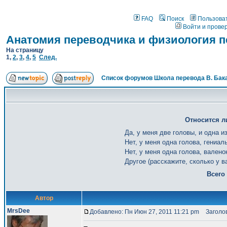
FAQ
Поиск
Пользова
Войти и прове
Анатомия переводчика и физиология п
На страницу
1
,
2
,
3
,
4
,
5
След.
Список форумов Школа перевода В. Бак
Относится л
Да, у меня две головы, и одна и
Нет, у меня одна голова, гениал
Нет, у меня одна голова, валено
Другое (расскажите, сколько у в
Всего
Автор
MrsDee
Добавлено: Пн Июн 27, 2011 11:21 pm
Заголов