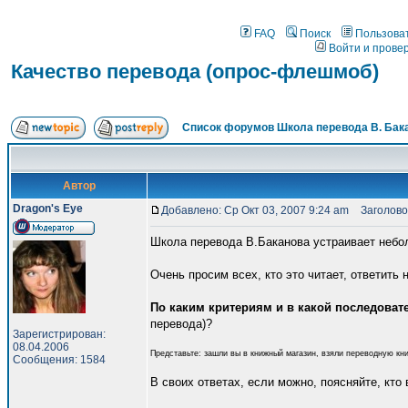
FAQ
Поиск
Пользова
Войти и прове
Качество перевода (опрос-флешмоб)
Список форумов Школа перевода В. Бак
Автор
Dragon's Eye
Добавлено: Ср Окт 03, 2007 9:24 am
Заголовок
Школа перевода В.Баканова устраивает небо
Очень просим всех, кто это читает, ответить
По каким критериям и в какой последоват
перевода)?
Зарегистрирован:
08.04.2006
Представьте: зашли вы в книжный магазин, взяли переводную книг
Сообщения: 1584
В своих ответах, если можно, поясняйте, кто в