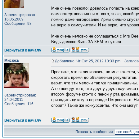
Мне очень повезло: довелось попасть на конк
самопожертвования ни от кого; знаю, какой це
Зарегистрирован:
16.05.2009
помню даже негодование Ирмы сильно спустя п
Сообщения: 93
не верю в самоучители. И не верю, что урове
Мне очень неловко не соглашаться с Mrs Dee и
Ведь должно быть ЗА КЕМ тянуться.
Вернуться к началу
Мисюсь
Добавлено: Чт Окт 25, 2012 10:33 pm
Заголово
Простите, что вклиниваюсь, но мне кажется, 
скоротать время до объявления результатов. 
верит, что эти мелочи так уж принципиальны,
А по поводу того, что друг у друга научимся
втором форуме кто-то с пеной у рта доказыв
Зарегистрирован:
24.04.2011
приводить цитату в переводе Петровского. Н
Сообщения: 116
спорит? Такие же конкурсанты. Что они могут
Вернуться к началу
Показать сообщения: