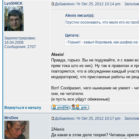
LyoSHICK
Добавлено: Чт Окт 25, 2012 10:14 pm
Заголовок
Alexis писал(а):
Грустно осознавать, что мало кто из про
Цитата:
Зарегистрирован:
- Горько! - завыл Коровьев, как шафер на
16.04.2008
Сообщения: 2707
Alexis
!
Правда, горько. Вы не подумайте, я с вами вс
прям тока што из них). Ну так в правилах и п
повторяется, что в обсуждении каждый участв
модератором), что присланные работы не рец
Вот! Сообразил, чего нынешние не умеют - чит
они, не читатели.
(и пусть все уйдут обиженные)
Вернуться к началу
MrsDee
Добавлено: Чт Окт 25, 2012 10:17 pm
Заголово
2Alexis
Да какая в этом деле теория? Читаешь ориги