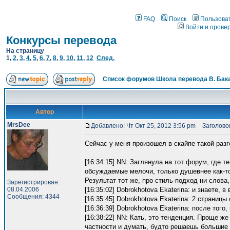
FAQ
Поиск
Пользова
Войти и прове
Конкурсы перевода
На страницу
1
,
2
,
3
,
4
,
5
,
6
,
7
,
8
,
9
,
10
,
11
,
12
След.
Список форумов Школа перевода В. Бак
Автор
MrsDee
Добавлено: Чт Окт 25, 2012 3:56 pm
Заголовок
Сейчас у меня произошел в скайпе такой разг
[16:34:15] NN: Заглянула на тот форум, где т
обсуждаемые мелочи, только душевнее как-то и
Результат тот же, про стиль-подход ни слова
Зарегистрирован:
08.04.2006
[16:35:02] Dobrokhotova Ekaterina: и знаете,
Сообщения: 4344
[16:35:45] Dobrokhotova Ekaterina: 2 страни
[16:36:39] Dobrokhotova Ekaterina: после того,
[16:38:22] NN: Кать, это тенденция. Проще же
частности и думать, будто решаешь большие 