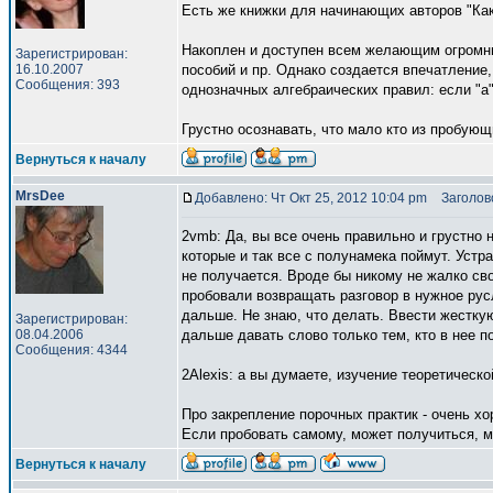
Есть же книжки для начинающих авторов "Как
Накоплен и доступен всем желающим огромны
Зарегистрирован:
16.10.2007
пособий и пр. Однако создается впечатление,
Сообщения: 393
однозначных алгебраических правил: если "а", 
Грустно осознавать, что мало кто из пробующ
Вернуться к началу
MrsDee
Добавлено: Чт Окт 25, 2012 10:04 pm
Заголово
2vmb: Да, вы все очень правильно и грустно 
которые и так все с полунамека поймут. Устр
не получается. Вроде бы никому не жалко св
пробовали возвращать разговор в нужное русл
дальше. Не знаю, что делать. Ввести жестку
Зарегистрирован:
08.04.2006
дальше давать слово только тем, кто в нее п
Сообщения: 4344
2Alexis: а вы думаете, изучение теоретическ
Про закрепление порочных практик - очень хо
Если пробовать самому, может получиться, мо
Вернуться к началу