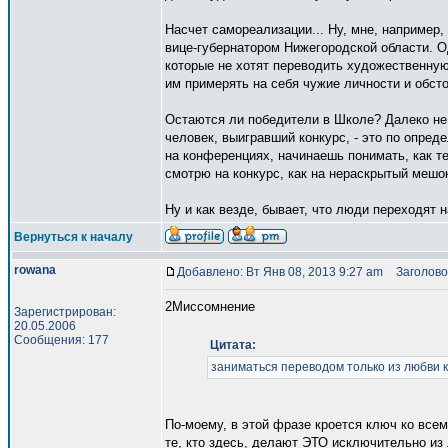
Насчет самореализации... Ну, мне, например,
вице-губернатором Нижегородской области. 
которые не хотят переводить художественную
им примерять на себя чужие личности и обст
Остаются ли победители в Школе? Далеко не 
человек, выигравший конкурс, - это по опре
на конференциях, начинаешь понимать, как те
смотрю на конкурс, как на нераскрытый мешок
Ну и как везде, бывает, что люди переходят 
Вернуться к началу
rowana
Добавлено: Вт Янв 08, 2013 9:27 am
Заголово
2Миссомнение
Зарегистрирован:
20.05.2006
Сообщения: 177
Цитата:
заниматься переводом только из любви к 
По-моему, в этой фразе кроется ключ ко все
те, кто здесь, делают ЭТО исключительно из л