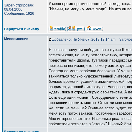
У меня прямо противоположный взгляд: когда 
Зарегистрирован:
"Извини, не могу - у меня люди". На что он в
08.04.2006
Сообщения: 1926
Вернуться к началу
Миссомнение
Добавлено: Пн Янв 07, 2013 12:14 am
Заголов
Я не знаю, хочу ли победить в конкурсе Шко
все-таки хочу, но не ту беллетристику, кото
представители Школы. Тут такой парадокс: мн
прекрасно понимаю, что не могу замахнуться 
Последнее меня особенно беспокоит. У меня 
заниматься только художественной литератур
больше времени, усилий и аналитической подг
например, деловой литературы. Наверное, все
ждать, пока я отредактирую свои тексты. А в
Есть еще один момент. Сотрудничая с теми ж
провинции прожить можно. Стоит ли мне меня
же, если не меньше? Обиднее всего будет, ес
меня есть поток заказов, постоянный заработ
Мне интересно вот что. Насколько реализова
победители остаются в "стенах" Школы? Или