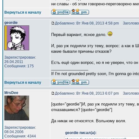
ни славы - об этом говорено-переговорено мил
Вернуться к началу
geordie
Добавлено: Вт Янв 08, 2013 4:58 pm
Заголово
Первый вариант, ясное дело.
И, раз уж подняли эту тему, вопрос: а как в
какие бывали причины отказов?
Зарегистрирован:
26.04.2011
Есть ещё один вопрос, но я не уверен, что о
Сообщения: 175
_________________
If I'm not grounded pretty soon, I'm gonna go into
Вернуться к началу
MrsDee
Добавлено: Вт Янв 08, 2013 6:07 pm
Заголово
[quote="geordie"]И, раз уж подняли эту тему,
отказавшимся? [quote="geordie"]
Да никак не относятся. Вольному воля.
Зарегистрирован:
08.04.2006
geordie писал(а):
Сообщения: 4344