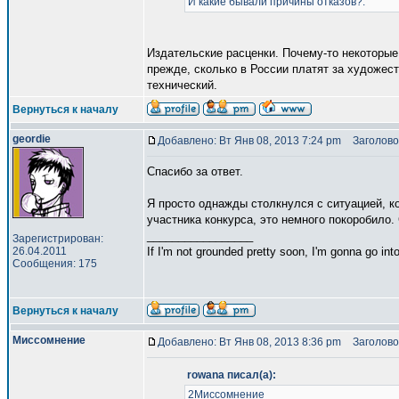
И какие бывали причины отказов?.
Издательские расценки. Почему-то некоторые
прежде, сколько в России платят за художест
технический.
Вернуться к началу
geordie
Добавлено: Вт Янв 08, 2013 7:24 pm
Заголово
Спасибо за ответ.
Я просто однажды столкнулся с ситуацией, к
участника конкурса, это немного покоробило. 
_________________
Зарегистрирован:
26.04.2011
If I'm not grounded pretty soon, I'm gonna go into
Сообщения: 175
Вернуться к началу
Миссомнение
Добавлено: Вт Янв 08, 2013 8:36 pm
Заголово
rowana писал(а):
2Миссомнение