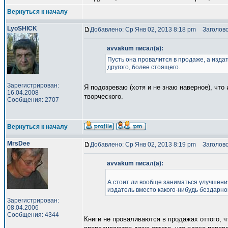
Вернуться к началу
LyoSHICK
Добавлено: Ср Янв 02, 2013 8:18 pm
Заголово
avvakum писал(а):
Пусть она провалится в продаже, а издат
другого, более стоящего.
Зарегистрирован:
Я подозреваю (хотя и не знаю наверное), что
16.04.2008
творческого.
Сообщения: 2707
Вернуться к началу
MrsDee
Добавлено: Ср Янв 02, 2013 8:19 pm
Заголово
avvakum писал(а):
А стоит ли вообще заниматься улучшения
издатель вместо какого-нибудь бездарног
Зарегистрирован:
08.04.2006
Сообщения: 4344
Книги не проваливаются в продажах оттого, ч