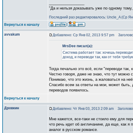
_________________
"Да и нельзя доказывать уже по одному тому,
Последний раз редактировалось: Uncle_A (Ср Янв
Вернуться к началу
avvakum
Добавлено: Ср Янв 02, 2013 9:57 pm
Заголово
MrsDee писал(а):
Система работает так: хочешь переводит
доход, и переводи так, как от тебя требую
Тогда печально это всё, если "переводи так, 
Честно говоря, даже не знаю, что тут можно с
Понимаю, что это жизнь, а жаловаться на неё
Спасибо всем за ответы на мои, может быть, 
переводов появилось.
Вернуться к началу
Дровкин
Добавлено: Чт Янв 03, 2013 2:09 am
Заголовок
Мне кажется, все-таки не стоило ему для пере
что речь идет об англичанине, да еще, как я 
аналог в русском романсе.