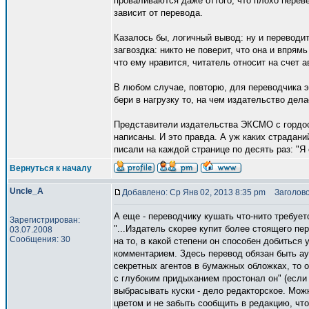
проваливаются даже оттого, что плохо перев
зависит от перевода.
Казалось бы, логичный вывод: ну и переводит
загвоздка: никто не поверит, что она и впрямь
что ему нравится, читатель относит на счет а
В любом случае, повторю, для переводчика эт
бери в нагрузку то, на чем издательство дела
Представители издательства ЭКСМО с гордос
написаны. И это правда. А уж каких страдан
писали на каждой странице по десять раз: "Я с
Вернуться к началу
Uncle_A
Добавлено: Ср Янв 02, 2013 8:35 pm
Заголово
А еще - переводчику кушать что-нито требует
Зарегистрирован:
"...Издатель скорее купит более стоящего пе
03.07.2008
Сообщения: 30
на то, в какой степени он способен добиться
комментарием. Здесь перевод обязан быть ау
секретных агентов в бумажных обложках, то о
с глубоким придыханием простонал он" (если я
выбрасывать куски - дело редакторское. Мож
цветом и не забыть сообщить в редакцию, что