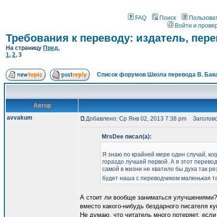
FAQ
Поиск
Пользова
Войти и прове
Требования к переводу: издатель, пер
На страницу
Пред.
1
,
2
,
3
Список форумов Школа перевода В. Бак
Автор
avvakum
Добавлено: Ср Янв 02, 2013 7:38 pm
Заголово
MrsDee писал(а):
Я знаю по крайней мере один случай, ког
гораздо лучшей первой. А я этот перевод
самой в жизни не хватило бы духа так ре
будет наша с переводчиком маленькая 
А стоит ли вообще заниматься улучшениями? 
вместо какого-нибудь бездарного писателя ку
Не думаю, что читатель много потеряет, если