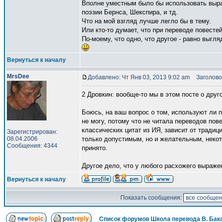
Вполне уместным было бы использовать выра
поэзии Бернса, Шекспира, и тд.
Что на мой взгляд лучше легло бы в тему.
Или кто-то думает, что при переводе повесте
По-моему, что одно, что другое - равно выгля
Вернуться к началу
MrsDee
Добавлено: Чт Янв 03, 2013 9:02 am
Заголово
2 Дровкин: вообще-то мы в этом посте о дру
Боюсь, на ваш вопрос о том, используют ли 
не могу, потому что не читала переводов пов
классических цитат из ИЯ, зависит от традиц
Зарегистрирован:
08.04.2006
только допустимым, но и желательным, некот
Сообщения: 4344
принято.
Другое дело, что у любого расхожего выражен
Вернуться к началу
Показать сообщения:
Список форумов Школа перевода В. Бак