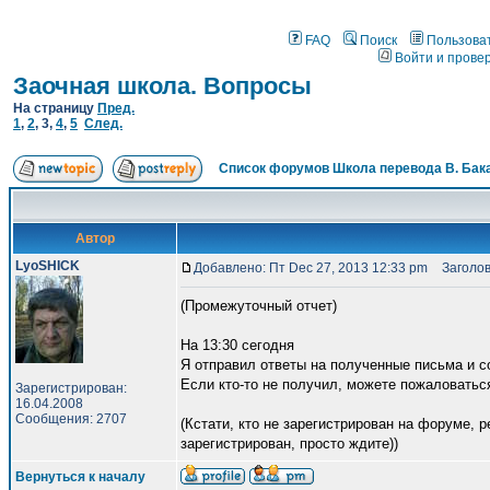
FAQ
Поиск
Пользова
Войти и прове
Заочная школа. Вопросы
На страницу
Пред.
1
,
2
,
3
,
4
,
5
След.
Список форумов Школа перевода В. Бак
Автор
LyoSHICK
Добавлено: Пт Dec 27, 2013 12:33 pm
Заголов
(Промежуточный отчет)
На 13:30 сегодня
Я отправил ответы на полученные письма и с
Если кто-то не получил, можете пожаловатьс
Зарегистрирован:
16.04.2008
Сообщения: 2707
(Кстати, кто не зарегистрирован на форуме, р
зарегистрирован, просто ждите))
Вернуться к началу