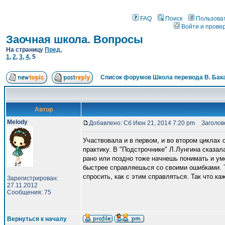
FAQ
Поиск
Пользова
Войти и прове
Заочная школа. Вопросы
На страницу
Пред.
1
,
2
,
3
,
4
,
5
Список форумов Школа перевода В. Бак
Автор
Melody
Добавлено: Сб Июн 21, 2014 7:20 pm
Заголово
Участвовала и в первом, и во втором цикла
практику. В "Подстрочнике" Л.Лунгина сказал
рано или поздно тоже начнешь понимать и ум
быстрее справляешься со своими ошибками. Т.
спросить, как с этим справляться. Так что ка
Зарегистрирован:
27.11.2012
Сообщения: 75
Вернуться к началу