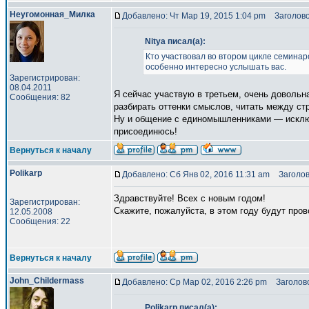
Неугомонная_Милка
Добавлено: Чт Мар 19, 2015 1:04 pm
Заголово
Nitya писал(а):
Кто участвовал во втором цикле семинаро
особенно интересно услышать вас.
Зарегистрирован:
08.04.2011
Я сейчас участвую в третьем, очень довольн
Сообщения: 82
разбирать оттенки смыслов, читать между ст
Ну и общение с единомышленниками — исклю
присоединюсь!
Вернуться к началу
Polikarp
Добавлено: Сб Янв 02, 2016 11:31 am
Заголов
Здравствуйте! Всех с новым годом!
Зарегистрирован:
Скажите, пожалуйста, в этом году будут про
12.05.2008
Сообщения: 22
Вернуться к началу
John_Childermass
Добавлено: Ср Мар 02, 2016 2:26 pm
Заголово
Polikarp писал(а):