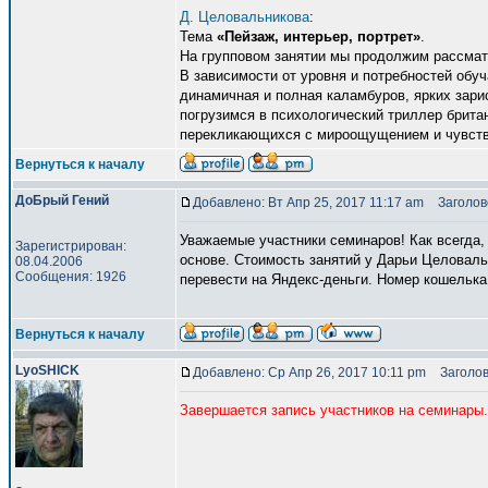
Д. Целовальникова
:
Тема
«Пейзаж, интерьер, портрет»
.
На групповом занятии мы продолжим рассматр
В зависимости от уровня и потребностей обу
динамичная и полная каламбуров, ярких зарис
погрузимся в психологический триллер брита
перекликающихся с мироощущением и чувства
Вернуться к началу
ДоБрый Гений
Добавлено: Вт Апр 25, 2017 11:17 am
Заголово
Уважаемые участники семинаров! Как всегда, 
Зарегистрирован:
основе. Стоимость занятий у Дарьи Целовальн
08.04.2006
Сообщения: 1926
перевести на Яндекс-деньги. Номер кошелька 
Вернуться к началу
LyoSHICK
Добавлено: Ср Апр 26, 2017 10:11 pm
Заголов
Завершается запись участников на семинары.