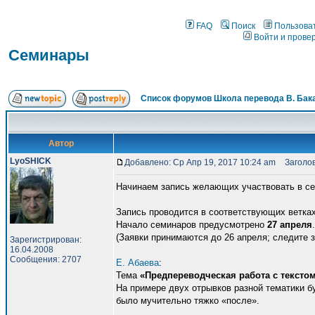
FAQ
Поиск
Пользова
Войти и прове
Семинары
Список форумов Школа перевода В. Бак
Автор
LyoSHICK
Добавлено: Ср Апр 19, 2017 10:24 am
Заголов
Начинаем запись желающих участвовать в се
Запись проводится в соответствующих ветках
Начало семинаров предусмотрено
27 апреля
(Заявки принимаются до 26 апреля; следите 
Зарегистрирован:
16.04.2008
Сообщения: 2707
Е. Абаева
:
Тема
«Предпереводческая работа с тексто
На примере двух отрывков разной тематики б
было мучительно тяжко «после».