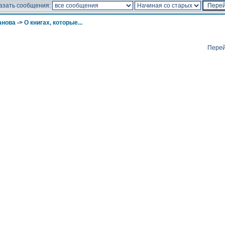
азать сообщения:
анова
->
О книгах, которые...
Перей