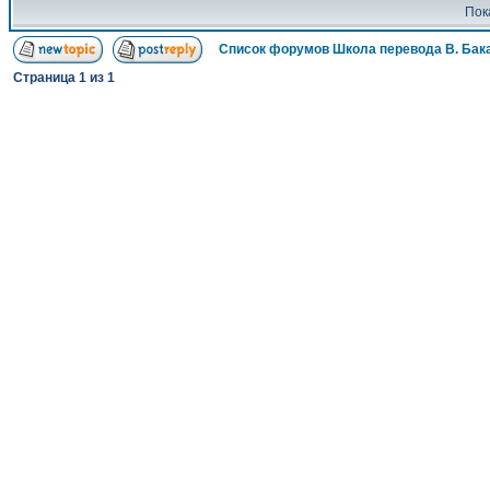
Пок
Список форумов Школа перевода В. Бак
Страница
1
из
1