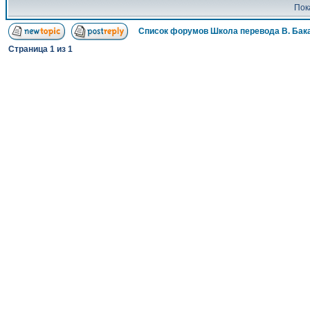
Пок
Список форумов Школа перевода В. Бак
Страница
1
из
1