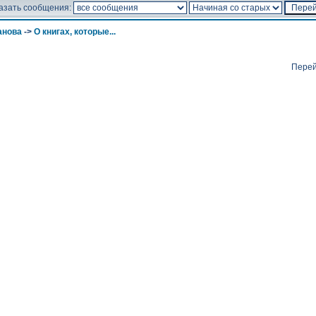
азать сообщения:
анова
->
О книгах, которые...
Перей