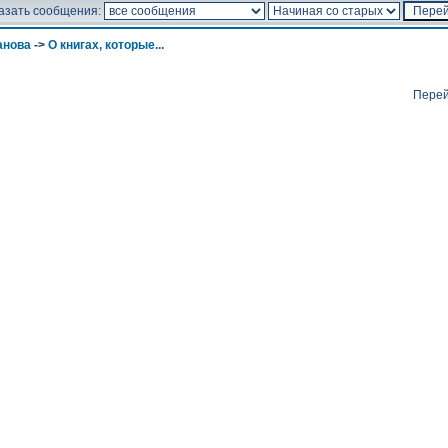
азать сообщения:
анова
->
О книгах, которые...
Перей