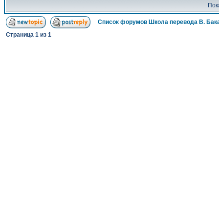
Пок
Список форумов Школа перевода В. Бак
Страница
1
из
1