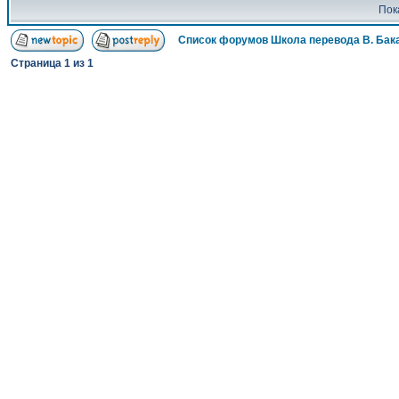
Пок
Список форумов Школа перевода В. Бак
Страница
1
из
1