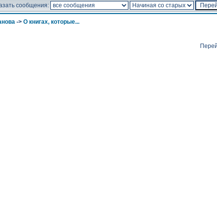
азать сообщения:
анова
->
О книгах, которые...
Перей