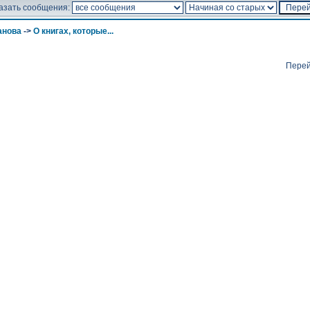
азать сообщения:
анова
->
О книгах, которые...
Перей