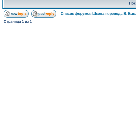
Пок
Список форумов Школа перевода В. Бак
Страница
1
из
1