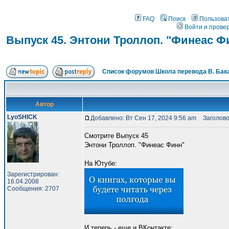
FAQ
Поиск
Пользова
Войти и прове
Выпуск 45. Энтони Троллоп. "Финеас Ф
Список форумов Школа перевода В. Бак
Автор
LyoSHICK
Добавлено: Вт Сен 17, 2024 9:56 am
Заголовок
Смотрите Выпуск 45
Энтони Троллоп. "Финеас Финн"
На Ютубе:
Зарегистрирован:
16.04.2008
Сообщения: 2707
И теперь - еще и ВКонтакте: