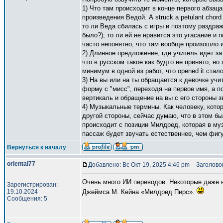
1) Что там происходит в конце первого абзац
произведения Ведой. А struck a petulant cho
то ли Веда сбилась с игры и поэтому раздра
было?); то ли ей не нравится это угасание и
часто непонятно, что там вообще произошло и
2) Длинное предложение, где учитель идет з
что в русском такое как будто не принято, н
минимум в одной из работ, что opened it ста
3) На вы или на ты обращается к девочке учи
форму с "мисс", переходя на первое имя, а п
вертикаль и обращение на вы с его стороны з
4) Музыкальные термины. Как человеку, кото
другой стороны, сейчас думаю, что в этом бы
происходит с позиции Милдред, которая в му
пассаж будет звучать естественнее, чем фиг
Вернуться к началу
oriental77
Добавлено: Вс Окт 19, 2025 4:46 pm
Заголовок
Очень много ИИ переводов. Некоторые даже н
Зарегистрирован:
19.10.2024
Джеймса М. Кейна «Милдред Пирс».
Сообщения: 5