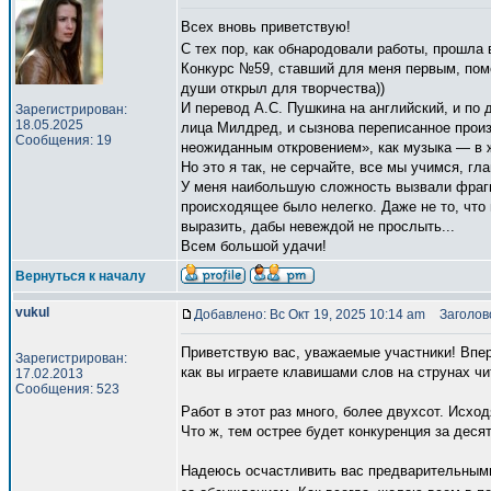
Всех вновь приветствую!
С тех пор, как обнародовали работы, прошла 
Конкурс №59, ставший для меня первым, поме
души открыл для творчества))
И перевод А.С. Пушкина на английский, и по 
Зарегистрирован:
18.05.2025
лица Милдред, и сызнова переписанное произ
Сообщения: 19
неожиданным откровением», как музыка — в жи
Но это я так, не серчайте, все мы учимся, 
У меня наибольшую сложность вызвали фрагм
происходящее было нелегко. Даже не то, что 
выразить, дабы невеждой не прослыть...
Всем большой удачи!
Вернуться к началу
vukul
Добавлено: Вс Окт 19, 2025 10:14 am
Заголово
Приветствую вас, уважаемые участники! Впер
Зарегистрирован:
как вы играете клавишами слов на струнах чи
17.02.2013
Сообщения: 523
Работ в этот раз много, более двухсот. Исход
Что ж, тем острее будет конкуренция за десят
Надеюсь осчастливить вас предварительными