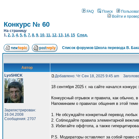
FAQ
Поиск
Пользова
Войти и прове
Конкурс № 60
На страницу
1
,
2
,
3
,
4
,
5
,
6
,
7
,
8
,
9
,
10
,
11
,
12
,
13
,
14
,
15
След.
Список форумов Школа перевода В. Бак
Автор
LyoSHICK
Добавлено: Чт Сен 18, 2025 9:45 am
Заголовок
18 сентября 2025 г. на сайте начался конкур
Конкурсный отрывок и правила, как обычно, 
Напоминаем о правилах общения в этой теме
Зарегистрирован:
16.04.2008
1. Не обсуждайте конкретный перевод любых 
Сообщения: 2707
2. Соблюдайте правила элементарной вежлив
3. Избегайте оффтопа, а также гиперцитирова
P.S. Модераторы оставляют за собой право 