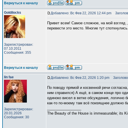
Вернуться к началу
Goldilocks
Добавлено: Вс Фев 22, 2026 12:44 pm
Заголов
Привет всем! Самое сложное, на мой взгляд ,
перевести это место. Многие тут споткнулись
Зарегистрирован:
07.10.2011
Сообщения: 355
Вернуться к началу
lin fae
Добавлено: Вс Фев 22, 2026 1:20 pm
Заголово
По поводу прямой и косвенной речи согласна, ещ
ним справился) А ещё, в самом конце про оди
одиноко висел в ветке обсуждения, логично б
как-то по-моему там всё поизящнее должно бы
_________________
Зарегистрирован:
20.01.2026
The Beauty of the House is immeasurable; its Kin
Сообщения: 30