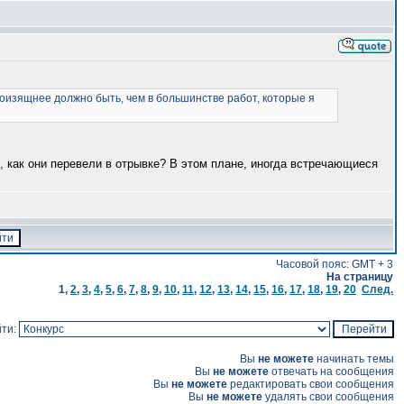
ё поизящнее должно быть, чем в большинстве работ, которые я
е, как они перевели в отрывке? В этом плане, иногда встречающиеся
Часовой пояс: GMT + 3
На страницу
1
,
2
,
3
,
4
,
5
,
6
,
7
,
8
,
9
,
10
,
11
,
12
,
13
,
14
,
15
,
16
,
17
,
18
,
19
,
20
След.
ти:
Вы
не можете
начинать темы
Вы
не можете
отвечать на сообщения
Вы
не можете
редактировать свои сообщения
Вы
не можете
удалять свои сообщения