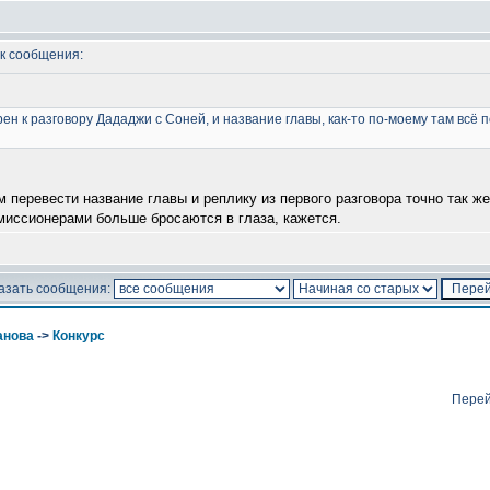
к сообщения:
ефрен к разговору Дададжи с Соней, и название главы, как-то по-моему там вс
 перевести название главы и реплику из первого разговора точно так ж
 миссионерами больше бросаются в глаза, кажется.
азать сообщения:
анова
->
Конкурс
Перей