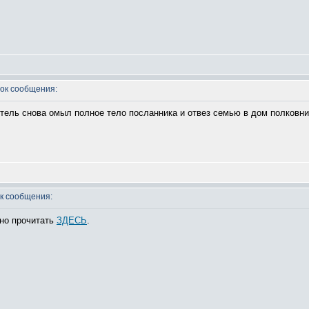
ок сообщения:
итель снова омыл полное тело посланника и отвез семью в дом полковник
к сообщения:
жно прочитать
ЗДЕСЬ
.