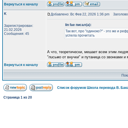
Вернуться к началу
K
Добавлено: Вс Фев 22, 2026 1:36 pm
Заголово
lin fae писал(а):
Зарегистрирован:
21.02.2026
Так вот, про "одиноко?" - это же и р
Сообщения: 45
успела прочитать
А что, теоретически, мешает всем этим людям
"
письмо
от внучки" и путаница со звонками и
Вернуться к началу
Пок
Список форумов Школа перевода В. Бак
Страница
1
из
20