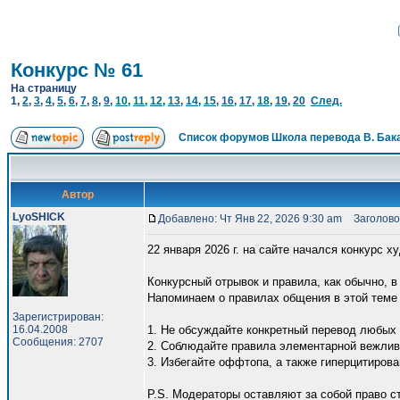
Конкурс № 61
На страницу
1
,
2
,
3
,
4
,
5
,
6
,
7
,
8
,
9
,
10
,
11
,
12
,
13
,
14
,
15
,
16
,
17
,
18
,
19
,
20
След.
Список форумов Школа перевода В. Бак
Автор
LyoSHICK
Добавлено: Чт Янв 22, 2026 9:30 am
Заголовок
22 января 2026 г. на сайте начался конкурс 
Конкурсный отрывок и правила, как обычно, 
Напоминаем о правилах общения в этой теме
Зарегистрирован:
16.04.2008
1. Не обсуждайте конкретный перевод любых 
Сообщения: 2707
2. Соблюдайте правила элементарной вежлив
3. Избегайте оффтопа, а также гиперцитирова
P.S. Модераторы оставляют за собой право 