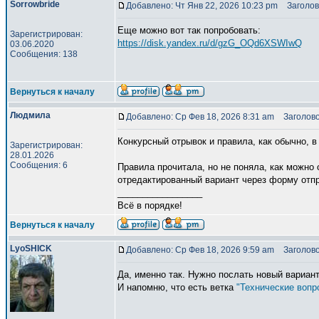
Sorrowbride
Добавлено: Чт Янв 22, 2026 10:23 pm
Заголов
Еще можно вот так попробовать:
Зарегистрирован:
https://disk.yandex.ru/d/gzG_OQd6XSWIwQ
03.06.2020
Сообщения: 138
Вернуться к началу
Людмила
Добавлено: Ср Фев 18, 2026 8:31 am
Заголовок
Конкурсный отрывок и правила, как обычно, 
Зарегистрирован:
28.01.2026
Сообщения: 6
Правила прочитала, но не поняла, как можно 
отредактированный вариант через форму отпр
_________________
Всё в порядке!
Вернуться к началу
LyoSHICK
Добавлено: Ср Фев 18, 2026 9:59 am
Заголово
Да, именно так. Нужно послать новый вариант
И напомню, что есть ветка
"Технические вопр