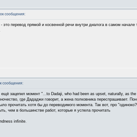
ок сообщения:
 - это перевод прямой и косвенной речи внутри диалога в самом начале 
.
к сообщения:
ё зацепил момент "...to Dadaji, who had been as upset, naturally, as the 
ночество, где Дададжи говорит, а жена полковника переспрашивает. Пон
ыло прочитать хотя бы до переводимого момента. Так вот, про "одиноко?"
ть, чем в большинстве работ, которые я успела прочитать
dness infinite.