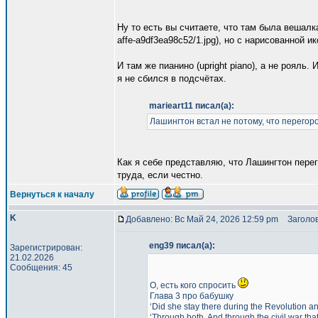
Ну то есть вы считаете, что там была вешалка 
affe-a9df3ea98c52/1.jpg), но с нарисованной 
И там же пианино (upright piano), а не рояль
я не сбился в подсчётах.
marieart11 писал(а):
Лашингтон встал не потому, что перегоро
Как я себе представляю, что Лашингтон пере
труда, если честно.
Вернуться к началу
K
Добавлено: Вс Май 24, 2026 12:59 pm
Заголов
eng39 писал(а):
Зарегистрирован:
21.02.2026
Сообщения: 45
О, есть кого спросить
Глава 3 про бабушку
‘Did she stay there during the Revolution 
‘Through both. And through the civil war tha