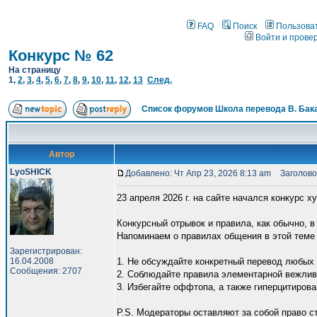
FAQ
Поиск
Пользова
Войти и прове
Конкурс № 62
На страницу
1
,
2
,
3
,
4
,
5
,
6
,
7
,
8
,
9
,
10
,
11
,
12
,
13
След.
Список форумов Школа перевода В. Бак
Автор
LyoSHICK
Добавлено: Чт Апр 23, 2026 8:13 am
Заголовок
23 апреля 2026 г. на сайте начался конкурс 
Конкурсный отрывок и правила, как обычно, в
Напоминаем о правилах общения в этой теме
Зарегистрирован:
16.04.2008
1. Не обсуждайте конкретный перевод любых 
Сообщения: 2707
2. Соблюдайте правила элементарной вежлив
3. Избегайте оффтопа, а также гиперцитирова
P.S. Модераторы оставляют за собой право 