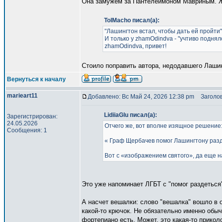
Она замужем за Пантелеймоном Мавриным. Жи
TolMacho писал(а):
"Лашингтон встал, чтобы дать ей пройти". 
И только у zhamOdindva - "учтиво поднялс
zhamOdindva, привет!
Стоило поправить автора, недодавшего Лаши
Вернуться к началу
marieart11
Добавлено: Вс Май 24, 2026 12:38 pm
Заголов
LidiiaGlu писал(а):
Зарегистрирован:
24.05.2026
Отчего же, вот вполне изящное решение
Сообщения: 1
« Граф Щербачев помог Лашингтону раздет
Вот с «изображением святого», да еще 
Это уже напоминает ЛГБТ с "помог раздеться
А насчет вешалки: слово "вешалка" вошло в о
какой-то крючок. Не обязательно именно обыч
фортепиано есть. Может, это какая-то прикол