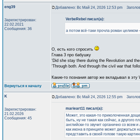
eng39
Добавлено: Вс Май 24, 2026 12:53 pm
Заголов
VerbeRebel писал(а):
Зарегистрирован:
22.02.2021
Сообщения: 36
а потом всё-таки прочла роман целиком 
О, есть кого спросить
Глава 3 про бабушку
‘Did she stay there during the Revolution and t
‘Through both. And through the civil war that fol
Какие-то познания автор же вкладывал в эту 
Вернуться к началу
K
Добавлено: Вс Май 24, 2026 12:55 pm
Заголов
marieart11 писал(а):
Зарегистрирован:
21.02.2026
Может, это какая-то приколоченная дощеч
Сообщения: 45
быть, ну не такая как сейчас, а другого
английски-то звучит органично со всем и л
как икона в принципе может держаться на
представить в своей голове такую картинк