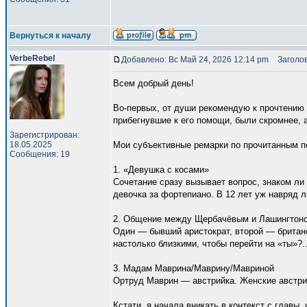
Вернуться к началу
VerbeRebel
Добавлено: Вс Май 24, 2026 12:14 pm
Заголов
Всем добрый день!
Во-первых, от души рекомендую к прочтению
прибегнувшие к его помощи, были скромнее, 
Зарегистрирован:
18.05.2025
Мои субъективные ремарки по прочитанным п
Сообщения: 19
1. «Девушка с косами»
Сочетание сразу вызывает вопрос, знаком ли 
девочка за фортепиано. В 12 лет уж навряд л
2. Общение между Щербачёвым и Лашингтоно
Один — бывший аристократ, второй — британец
настолько близкими, чтобы перейти на «ты»?.
3. Мадам Маврина/Маврину/Мавриной
Ортруд Маврин — австрийка. Женские австри
Кстати, я начала вникать в контекст с главы,