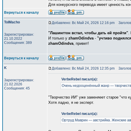
Для конкурсного перевода имеет ценность кон
Вернуться к началу
TolMacho
Добавлено: Вс Май 24, 2026 12:16 pm
Заголов
"Лашингтон встал, чтобы дать ей пройти"
.
Зарегистрирован:
И только у
zhamOdindva
-
"учтиво поднялс
21.10.2022
Сообщения: 389
zhamOdindva
, привет!
Вернуться к началу
K
Добавлено: Вс Май 24, 2026 12:35 pm
Заголов
VerbeRebel писал(а):
Зарегистрирован:
21.02.2026
Очень недооценённый жанр — творчеств
Сообщения: 45
"Творчество ИИ" уже заменяеет старое "что к
Хотя ладно, я не эксперт.
VerbeRebel писал(а):
Ортруд Маврин — австрийка. Женские ав