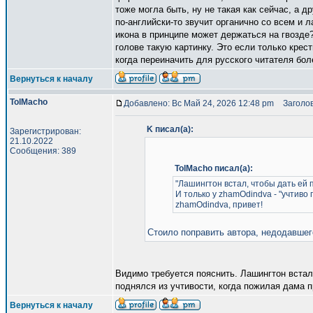
тоже могла быть, ну не такая как сейчас, а 
по-английски-то звучит органично со всем и ла
икона в принципе может держаться на гвозде?
голове такую картинку. Это если только крест
когда переиначить для русского читателя бол
Вернуться к началу
TolMacho
Добавлено: Вс Май 24, 2026 12:48 pm
Заголов
K писал(а):
Зарегистрирован:
21.10.2022
Сообщения: 389
TolMacho писал(а):
"Лашингтон встал, чтобы дать ей пр
И только у zhamOdindva - "учтиво 
zhamOdindva, привет!
Стоило поправить автора, недодавшег
Видимо требуется пояснить. Лашингтон встал 
поднялся из учтивости, когда пожилая дама 
Вернуться к началу