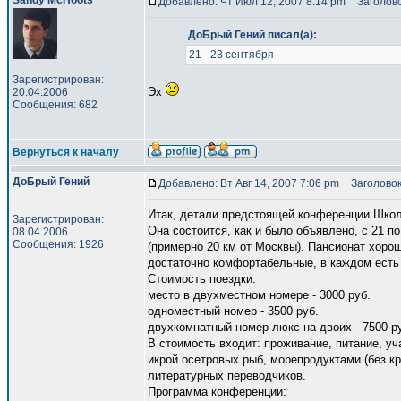
Sandy McHoots
Добавлено: Чт Июл 12, 2007 8:14 pm
Заголово
ДоБрый Гений писал(а):
21 - 23 сентября
Зарегистрирован:
Эх
20.04.2006
Сообщения: 682
Вернуться к началу
ДоБрый Гений
Добавлено: Вт Авг 14, 2007 7:06 pm
Заголовок
Итак, детали предстоящей конференции Шко
Зарегистрирован:
Она состоится, как и было объявлено, с 21 п
08.04.2006
Сообщения: 1926
(примерно 20 км от Москвы). Пансионат хоро
достаточно комфортабельные, в каждом есть
Стоимость поездки:
место в двухместном номере - 3000 руб.
одноместный номер - 3500 руб.
двухкомнатный номер-люкс на двоих - 7500 р
В стоимость входит: проживание, питание, у
икрой осетровых рыб, морепродуктами (без кр
литературных переводчиков.
Программа конференции: