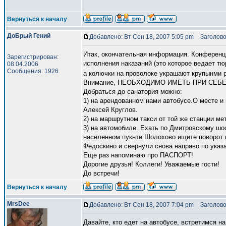
Вернуться к началу
ДоБрый Гений
Добавлено: Вт Сен 18, 2007 5:05 pm
Заголово
Итак, окончательная информация. Конференц
Зарегистрирован:
исполнения наказаний (это которое ведает тю
08.04.2006
Сообщения: 1926
а колючки на проволоке украшают крупынми
Внимание, НЕОБХОДИМО ИМЕТЬ ПРИ СЕБЕ
Добраться до санатория можно:
1) на арендованном нами автобусе.О месте и
Алексей Круглов.
2) на маршрутном такси от той же станции ме
3) на автомобиле. Ехать по Дмитровскому шос
населенном пукнте Шолохово ищите поворот н
Федоскино и свернули снова направо по указ
Еще раз напоминаю про ПАСПОРТ!
Дорогие друзья! Коллеги! Уважаемые гости!
До встречи!
Вернуться к началу
MrsDee
Добавлено: Вт Сен 18, 2007 7:04 pm
Заголово
Давайте, кто едет на автобусе, встретимся н