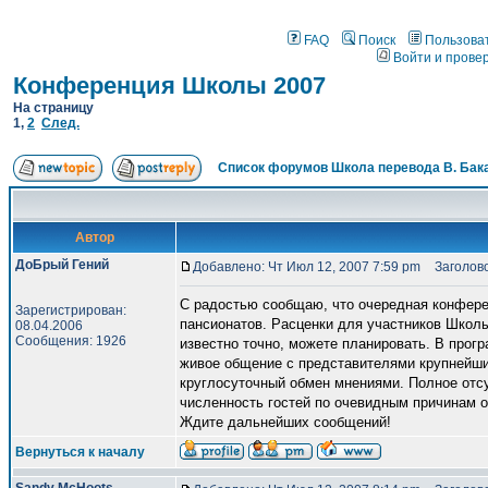
FAQ
Поиск
Пользова
Войти и прове
Конференция Школы 2007
На страницу
1
,
2
След.
Список форумов Школа перевода В. Бак
Автор
ДоБрый Гений
Добавлено: Чт Июл 12, 2007 7:59 pm
Заголово
С радостью сообщаю, что очередная конфере
Зарегистрирован:
пансионатов. Расценки для участников Школы
08.04.2006
Сообщения: 1926
известно точно, можете планировать. В прог
живое общение с представителями крупнейши
круглосуточный обмен мнениями. Полное отсу
численность гостей по очевидным причинам о
Ждите дальнейших сообщений!
Вернуться к началу