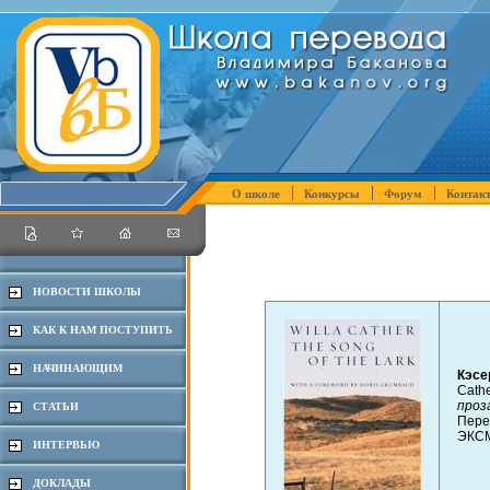
О школе
Конкурсы
Форум
Контак
НОВОСТИ ШКОЛЫ
КАК К НАМ ПОСТУПИТЬ
НАЧИНАЮЩИМ
Кэсе
Cathe
проз
СТАТЬИ
Пере
ЭКС
ИНТЕРВЬЮ
ДОКЛАДЫ