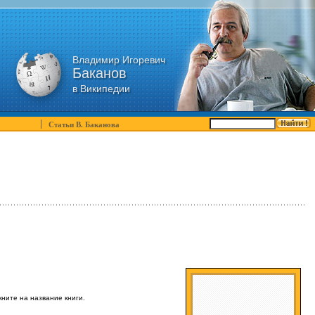
Владимир Игоревич
Баканов
в Википедии
Статьи В. Баканова
кните на название книги.