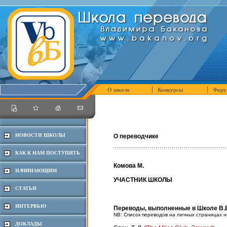
О школе
Конкурсы
Фору
НОВОСТИ ШКОЛЫ
О переводчике
КАК К НАМ ПОСТУПИТЬ
Комова М.
НАЧИНАЮЩИМ
УЧАСТНИК ШКОЛЫ
СТАТЬИ
ИНТЕРВЬЮ
Переводы, выполненные в Школе В.
NB: Список переводов на личных страницах н
ДОКЛАДЫ